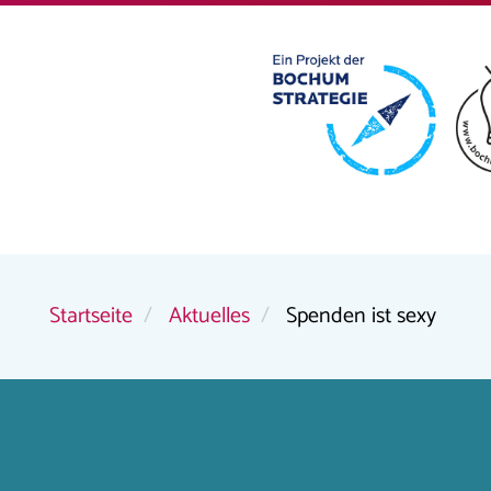
Startseite
Aktuelles
Spenden ist sexy