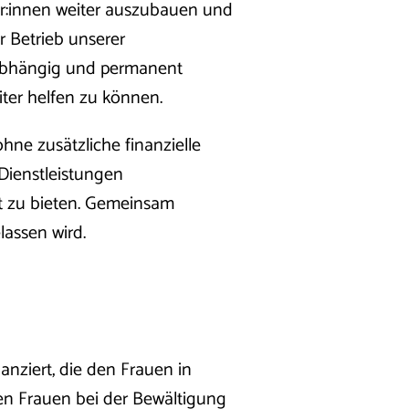
ter:innen weiter auszubauen und
 Betrieb unserer
 abhängig und permanent
iter helfen zu können.
ohne zusätzliche finanzielle
 Dienstleistungen
t zu bieten. Gemeinsam
lassen wird.
nziert, die den Frauen in
den Frauen bei der Bewältigung