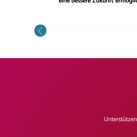
eine bessere Zukunft ermögli
Unterstützen 