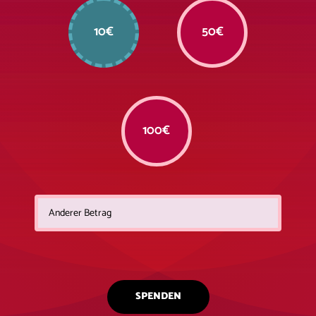
10€
50€
100€
SPENDEN