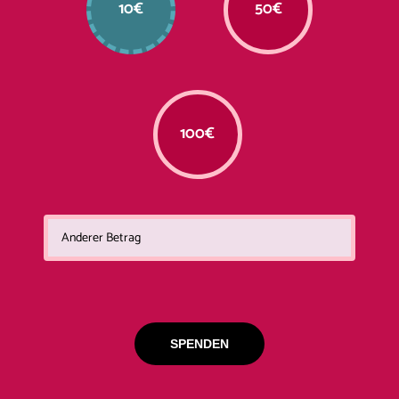
10€
50€
100€
SPENDEN