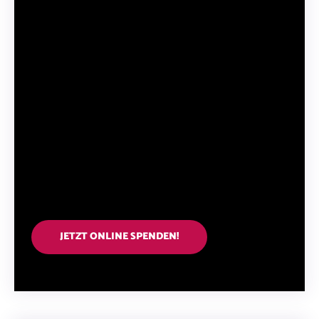
Rampenlichts und fern von öffentlichen
Anerkennungskampagnen, denn die
Herausforderungen, denen sich
Sexarbeitende gegenübersehen, sind oft von
gesellschaftlicher Stigmatisierung und
Ausgrenzung geprägt. Jede Spende, egal wie
klein, trägt dazu bei, das Schweigen zu
brechen und Hoffnung in die dunkelsten
Ecken unserer Gesellschaft zu bringen.
JETZT ONLINE SPENDEN!